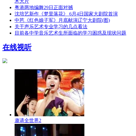
术大片
粤港两地编舞29日正面对撼
沈培艺新作《梦里落花》 6月4日国家大剧院首演
中芭《红色娘子军》月底献演辽宁大剧院(图)
关于声乐艺术专业学习的几点看法
目前各中学音乐艺术生所面临的学习困惑及现状问题
在线视听
邀请全世界2