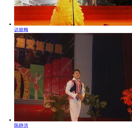
达姣梅
陈静洪