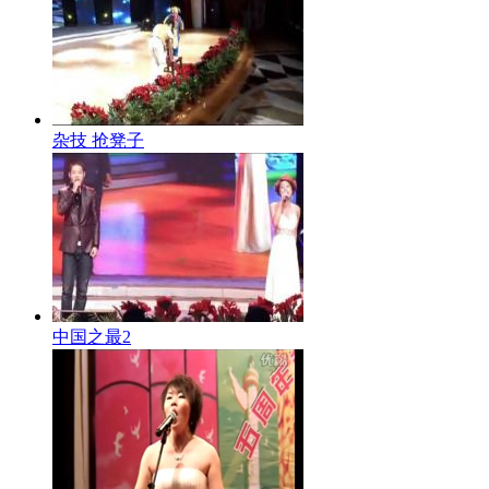
杂技 抢凳子
中国之最2