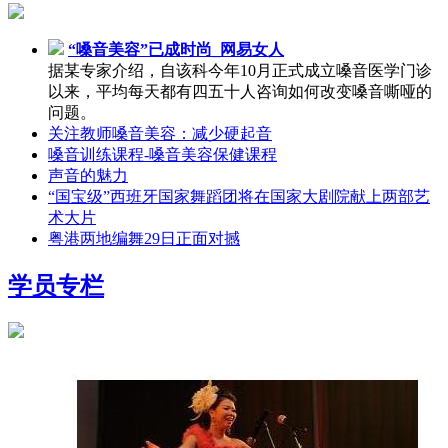
“嗓音美容”已成时尚_网易女人
据某专家介绍，自该科今年10月正式成立嗓音医学门诊
以来，平均每天都有四五十人咨询如何改变嗓音嘶哑的
问题。
关注教师嗓音美容：减少硬起音
嗓音训练课程-嗓音美容保健课程
声音的魅力
“国宝级”西班牙国家舞蹈团将在国家大剧院献上两部艺
术大片
粤港两地编舞29日正面对撼
学员专栏