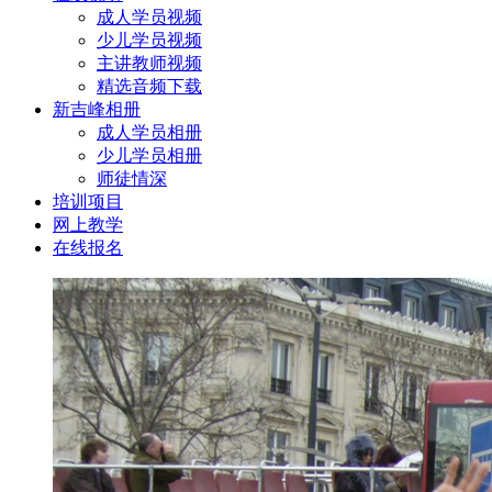
成人学员视频
少儿学员视频
主讲教师视频
精选音频下载
新吉峰相册
成人学员相册
少儿学员相册
师徒情深
培训项目
网上教学
在线报名