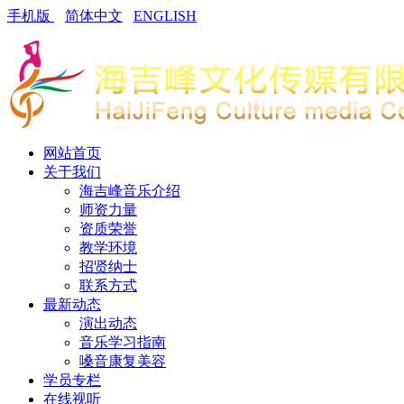
手机版
简体中文
ENGLISH
网站首页
关于我们
海吉峰音乐介绍
师资力量
资质荣誉
教学环境
招贤纳士
联系方式
最新动态
演出动态
音乐学习指南
嗓音康复美容
学员专栏
在线视听