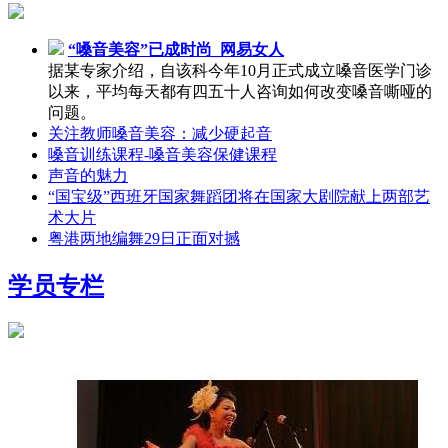
“嗓音美容”已成时尚_网易女人
据某专家介绍，自该科今年10月正式成立嗓音医学门诊
以来，平均每天都有四五十人咨询如何改变嗓音嘶哑的
问题。
关注教师嗓音美容：减少硬起音
嗓音训练课程-嗓音美容保健课程
声音的魅力
“国宝级”西班牙国家舞蹈团将在国家大剧院献上两部艺
术大片
粤港两地编舞29日正面对撼
学员专栏