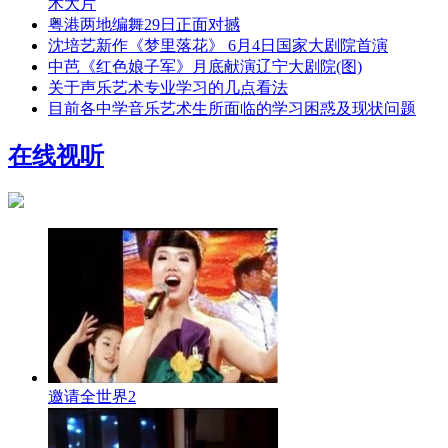
术大片
粤港两地编舞29日正面对撼
沈培艺新作《梦里落花》 6月4日国家大剧院首演
中芭《红色娘子军》月底献演辽宁大剧院(图)
关于声乐艺术专业学习的几点看法
目前各中学音乐艺术生所面临的学习困惑及现状问题
在线视听
邀请全世界2