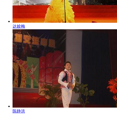
达姣梅
陈静洪