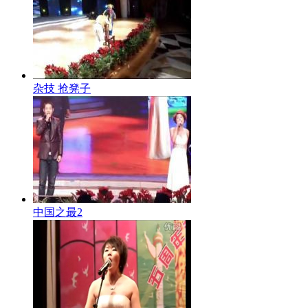
杂技 抢凳子
中国之最2