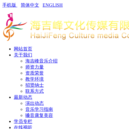
手机版
简体中文
ENGLISH
网站首页
关于我们
海吉峰音乐介绍
师资力量
资质荣誉
教学环境
招贤纳士
联系方式
最新动态
演出动态
音乐学习指南
嗓音康复美容
学员专栏
在线视听