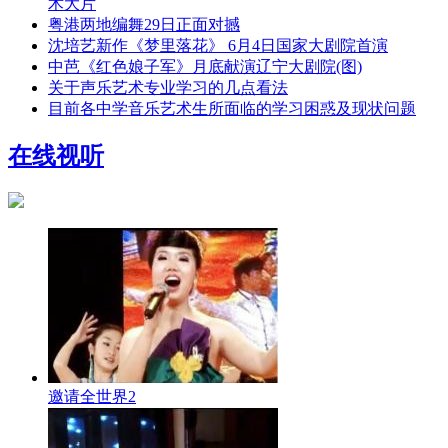
术大片
粤港两地编舞29日正面对撼
沈培艺新作《梦里落花》 6月4日国家大剧院首演
中芭《红色娘子军》月底献演辽宁大剧院(图)
关于声乐艺术专业学习的几点看法
目前各中学音乐艺术生所面临的学习困惑及现状问题
在线视听
邀请全世界2