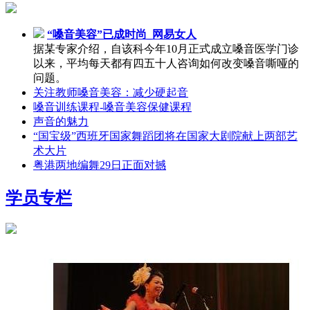
“嗓音美容”已成时尚_网易女人
据某专家介绍，自该科今年10月正式成立嗓音医学门诊
以来，平均每天都有四五十人咨询如何改变嗓音嘶哑的
问题。
关注教师嗓音美容：减少硬起音
嗓音训练课程-嗓音美容保健课程
声音的魅力
“国宝级”西班牙国家舞蹈团将在国家大剧院献上两部艺
术大片
粤港两地编舞29日正面对撼
学员专栏