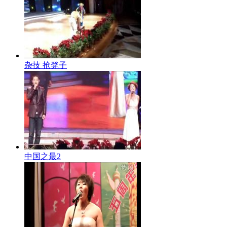
杂技 抢凳子
中国之最2