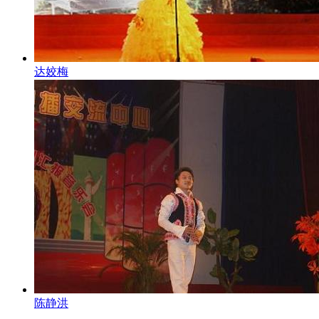
达姣梅
陈静洪