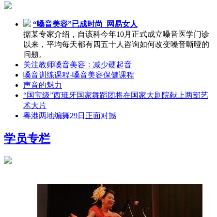
“嗓音美容”已成时尚_网易女人
据某专家介绍，自该科今年10月正式成立嗓音医学门诊
以来，平均每天都有四五十人咨询如何改变嗓音嘶哑的
问题。
关注教师嗓音美容：减少硬起音
嗓音训练课程-嗓音美容保健课程
声音的魅力
“国宝级”西班牙国家舞蹈团将在国家大剧院献上两部艺
术大片
粤港两地编舞29日正面对撼
学员专栏