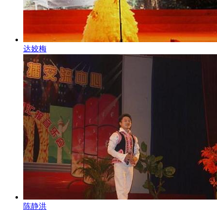
达姣梅
陈静洪