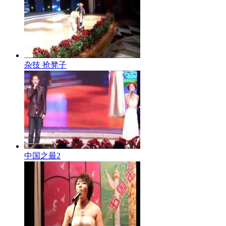
杂技 抢凳子
中国之最2