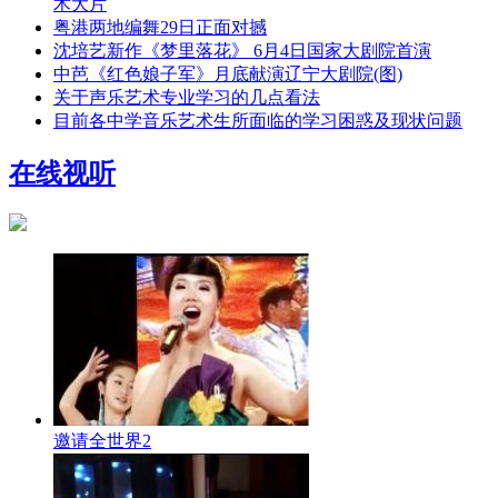
术大片
粤港两地编舞29日正面对撼
沈培艺新作《梦里落花》 6月4日国家大剧院首演
中芭《红色娘子军》月底献演辽宁大剧院(图)
关于声乐艺术专业学习的几点看法
目前各中学音乐艺术生所面临的学习困惑及现状问题
在线视听
邀请全世界2