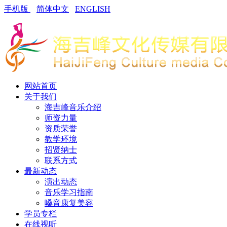
手机版
简体中文
ENGLISH
网站首页
关于我们
海吉峰音乐介绍
师资力量
资质荣誉
教学环境
招贤纳士
联系方式
最新动态
演出动态
音乐学习指南
嗓音康复美容
学员专栏
在线视听